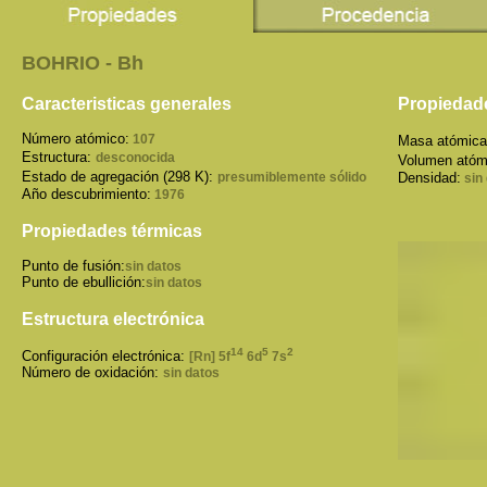
BOHRIO - Bh
Caracteristicas generales
Propiedade
Número atómico:
107
Masa atómica
Estructura:
desconocida
Volumen atóm
Estado de agregación (298 K):
presumiblemente sólido
Densidad:
sin
Año descubrimiento:
1976
Propiedades térmicas
Punto de fusión:
sin datos
Punto de ebullición:
sin datos
Estructura electrónica
14
5
2
Configuración electrónica:
[Rn] 5f
6d
7s
Número de oxidación:
sin datos