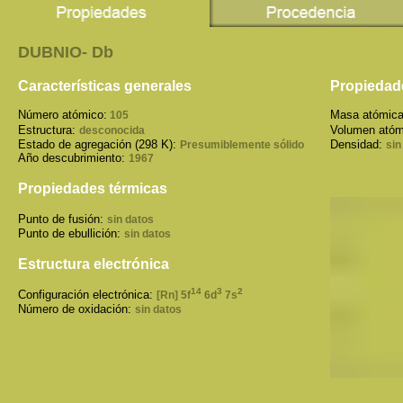
DUBNIO- Db
Características generales
Propiedade
Número atómico:
Masa atómica
105
Estructura:
Volumen atóm
desconocida
Estado de agregación (298 K):
Densidad:
Presumiblemente sólido
sin
Año descubrimiento:
1967
Propiedades térmicas
Punto de fusión:
sin datos
Punto de ebullición:
sin datos
Estructura electrónica
14
3
2
Configuración electrónica:
[Rn] 5f
6d
7s
Número de oxidación:
sin datos