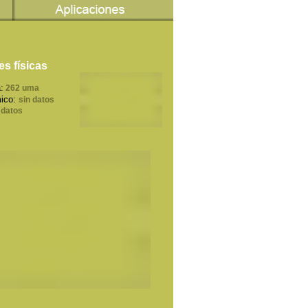
s físicas
:
262 uma
ico:
sin datos
 datos