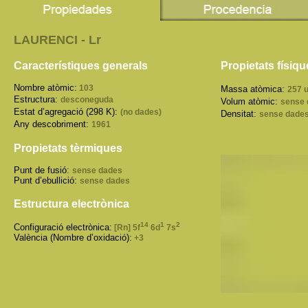
LAURENCI - Lr
Característiques generals
Propietats físiq
Nombre atòmic:
103
Massa atòmica:
257 
Estructura:
desconeguda
Volum atòmic:
sense 
Estat d’agregació (298 K):
(no dades)
Densitat:
sense dade
Any descobriment:
1961
Propietats tèrmiques
Punt de fusió:
sense dades
Punt d’ebullició:
sense dades
Estructura electrònica
14
1
2
Configuració electrònica:
[Rn] 5f
6d
7s
València (Nombre d’oxidació):
+3