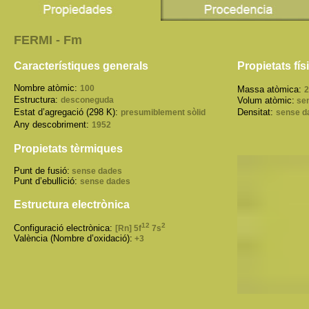
FERMI - Fm
Característiques generals
Propietats fí
Nombre atòmic:
100
Massa atòmica:
2
Estructura:
desconeguda
Volum atòmic:
sen
Estat d’agregació (298 K):
Densitat:
presumiblement sòlid
sense d
Any descobriment:
1952
Propietats tèrmiques
Punt de fusió:
sense dades
Punt d’ebullició:
sense dades
Estructura electrònica
12
2
Configuració electrònica:
[Rn] 5f
7s
València (Nombre d’oxidació):
+3