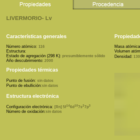
LIVERMORIO- Lv
Características generales
Propiedade
Número atómico:
Masa atómic
116
Estructura:
Volumen atóm
Estado de agregación (298 K):
presumiblemente sólido
Densidad:
130
Año descubrimiento:
2000
Propiedades térmicas
Punto de fusión:
sin datos
Punto de ebullición:
sin datos
Estructura electrónica
14
10
2
3
Configuración electrónica:
[Rn] 5f
6d
7s
7p
Número de oxidación:
sin datos