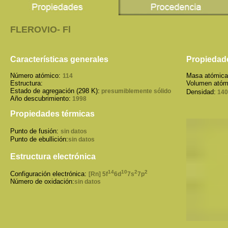
FLEROVIO- Fl
Características generales
Propiedade
Número atómico:
Masa atómic
114
Estructura:
Volumen atóm
Estado de agregación (298 K):
presumiblemente sólido
Densidad:
140
Año descubrimiento:
1998
Propiedades térmicas
Punto de fusión:
sin datos
Punto de ebullición:
sin datos
Estructura electrónica
14
10
2
2
Configuración electrónica:
[Rn] 5f
6d
7s
7p
Número de oxidación:
sin datos