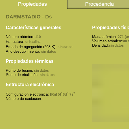
DARMSTADIO - Ds
Características generales
Propiedades físi
Número atómico:
Masa atómica:
110
271 (u
Volumen atómico:
sin 
Estructura:
cristalina
Densidad:
sin datos
Estado de agregación (298 K):
sin datos
Año descubrimiento:
sin datos
Propiedades térmicas
Punto de fusión:
sin datos
Punto de ebullición:
sin datos
Estructura electrónica
1
8
2
Configuración electrónica:
[Rn] 5f
6d
7s
Número de oxidación: